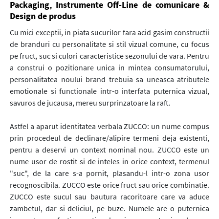
Packaging, Instrumente Off-Line de comunicare &
Design de produs
Cu mici exceptii, in piata sucurilor fara acid gasim constructii
de branduri cu personalitate si stil vizual comune, cu focus
pe fruct, suc si culori caracteristice sezonului de vara. Pentru
a construi o pozitionare unica in mintea consumatorului,
personalitatea noului brand trebuia sa uneasca atributele
emotionale si functionale intr-o interfata puternica vizual,
savuros de jucausa, mereu surprinzatoare la raft.
Astfel a aparut identitatea verbala ZUCCO: un nume compus
prin procedeul de declinare/alipire termeni deja existenti,
pentru a deservi un context nominal nou. ZUCCO este un
nume usor de rostit si de inteles in orice context, termenul
"suc", de la care s-a pornit, plasandu-l intr-o zona usor
recognoscibila. ZUCCO este orice fruct sau orice combinatie.
ZUCCO este sucul sau bautura racoritoare care va aduce
zambetul, dar si deliciul, pe buze. Numele are o puternica