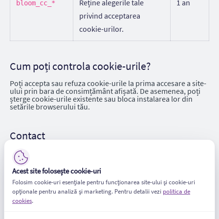
Reține alegerile tale
1 an
bloom_cc_*
privind acceptarea
cookie-urilor.
Cum poți controla cookie-urile?
Poți accepta sau refuza cookie-urile la prima accesare a site-
ului prin bara de consimțământ afișată. De asemenea, poți
șterge cookie-urile existente sau bloca instalarea lor din
setările browserului tău.
Contact
Pentru orice întrebare legată de politica de cookies ne poți
contacta la
contact@bloomcom.ro
.
Acest site folosește cookie-uri
Folosim cookie-uri esențiale pentru funcționarea site-ului și cookie-uri
Modifică preferințele cookies
opționale pentru analiză și marketing. Pentru detalii vezi
politica de
cookies
.