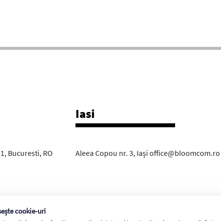
Iasi
r 1, Bucuresti, RO
Aleea Copou nr. 3, Iași office@bloomcom.ro
sește cookie-uri