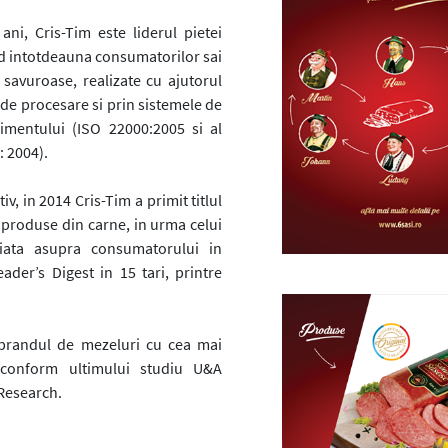
ni, Cris-Tim este liderul pietei
d intotdeauna consumatorilor sai
savuroase, realizate cu ajutorul
de procesare si prin sistemele de
imentului (ISO 22000:2005 si al
: 2004).
v, in 2014 Cris-Tim a primit titlul
 produse din carne, in urma celui
iata asupra consumatorului in
ader’s Digest in 15 tari, printre
brandul de mezeluri cu cea mai
 conform ultimului studiu U&A
Research.