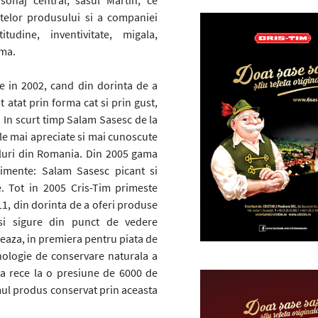
sonaj central, sasul Martin, ce
utelor produsului si a companiei
titudine, inventivitate, migala,
sma.
 in 2002, cand din dorinta de a
it atat prin forma cat si prin gust,
. In scurt timp Salam Sasesc de la
le mai apreciate si mai cunoscute
luri din Romania. Din 2005 gama
imente: Salam Sasesc picant si
. Tot in 2005 Cris-Tim primeste
11, din dorinta de a oferi produse
 si sigure din punct de vedere
eaza, in premiera pentru piata de
ologie de conservare naturala a
pa rece la o presiune de 6000 de
mul produs conservat prin aceasta