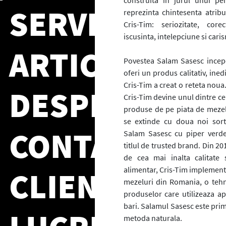
construita in jurul unui per
SERVICII
reprezinta chintesenta atrib
Cris-Tim: seriozitate, corec
iscusinta, intelepciune si cari
ARTICOLE
Povestea Salam Sasesc incepe
oferi un produs calitativ, ined
Cris-Tim a creat o reteta noua
DESPRE NOI
Cris-Tim devine unul dintre ce
produse de pe piata de meze
se extinde cu doua noi sort
CONTACT
Salam Sasesc cu piper verde
titlul de trusted brand. Din 20
de cea mai inalta calitate
alimentar, Cris-Tim implement
CLIENTI
mezeluri din Romania, o tehn
produselor care utilizeaza a
bari. Salamul Sasesc este pri
metoda naturala.