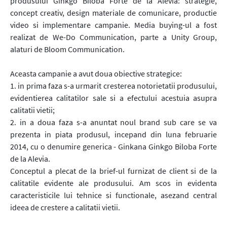
produsului Ginkgo Biloba Forte de la Alevia: strategie,
concept creativ, design materiale de comunicare, productie
video si implementare campanie. Media buying-ul a fost
realizat de We-Do Communication, parte a Unity Group,
alaturi de Bloom Communication.
Aceasta campanie a avut doua obiective strategice:
1. in prima faza s-a urmarit cresterea notorietatii produsului,
evidentierea calitatilor sale si a efectului acestuia asupra
calitatii vietii;
2. in a doua faza s-a anuntat noul brand sub care se va
prezenta in piata produsul, incepand din luna februarie
2014, cu o denumire generica - Ginkana Ginkgo Biloba Forte
de la Alevia.
Conceptul a plecat de la brief-ul furnizat de client si de la
calitatile evidente ale produsului. Am scos in evidenta
caracteristicile lui tehnice si functionale, asezand central
ideea de crestere a calitatii vietii.