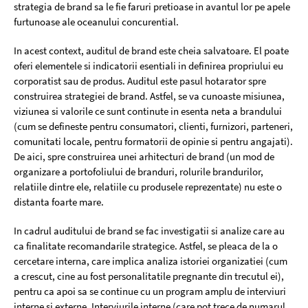
strategia de brand sa le fie faruri pretioase in avantul lor pe apele
furtunoase ale oceanului concurential.
In acest context, auditul de brand este cheia salvatoare. El poate
oferi elementele si indicatorii esentiali in definirea propriului eu
corporatist sau de produs. Auditul este pasul hotarator spre
construirea strategiei de brand. Astfel, se va cunoaste misiunea,
viziunea si valorile ce sunt continute in esenta neta a brandului
(cum se defineste pentru consumatori, clienti, furnizori, parteneri,
comunitati locale, pentru formatorii de opinie si pentru angajati).
De aici, spre construirea unei arhitecturi de brand (un mod de
organizare a portofoliului de branduri, rolurile brandurilor,
relatiile dintre ele, relatiile cu produsele reprezentate) nu este o
distanta foarte mare.
In cadrul auditului de brand se fac investigatii si analize care au
ca finalitate recomandarile strategice. Astfel, se pleaca de la o
cercetare interna, care implica analiza istoriei organizatiei (cum
a crescut, cine au fost personalitatile pregnante din trecutul ei),
pentru ca apoi sa se continue cu un program amplu de interviuri
interne si externe. Interviurile interne (care pot trece de numarul