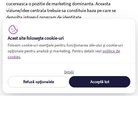
cucereasca o pozitie de marketing dominanta. Aceasta
viziune/idee centrala trebuie sa constituie baza pe care se
dezvolta intregul program de identitate.
Drumul de parcurs duce la succes si dezvoltare, daca stim cum sa
eficientizam resursele brandurilor noastre si sa le administram in
Acest site folosește cookie-uri
sensul profitabilitatii pe termen lung.
Folosim cookie-uri esențiale pentru funcționarea site-ului și cookie-uri
opționale pentru analiză și marketing. Pentru detalii vezi
politica de
Ciprian Dron
cookies
.
CEO Unity Group
Detalii
Refuză opționalele
Acceptă tot