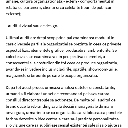
umane, cultura organizationala;- extern - comportamentul in
relatia cu partenerii, clientii si cu celelalte tipuri de publicuri
externe);
- auditul vizual sau de design.
Ultimul audit are drept scop principal examinarea modului in
care diversele parti ale organizatiei se prezinta in ceea ce priveste
aspectul fizic: elementele grafice, produsele si ambienturile. Se
colecteaza si se examineaza din perspectiva coerentei, a
consecventei si a costurilor din tot ceea ce produce organizatia,
avandu-se in vedere inclusiv cladirile, spatiile, showroom-urile,
magazinele si birourile pe care le ocupa organizatia.
Dupa tot acest proces urmeaza analiza datelor si constatarile,
urmand a fi elaborat un set de recomandari pe baza carora
consiliul director trebuie sa actioneze. De multe ori, auditul de
brand duce la rebranding sau la decizii manageriale de mare
anvergura, urmarindu-se ca organizatia sa-si foloseasca punctele
tari: sa dezvolte o idee centrala care sa-i prezinte personalitatea
si o viziune care sa sublinieze sensul existentei sale si sa o ajute sa