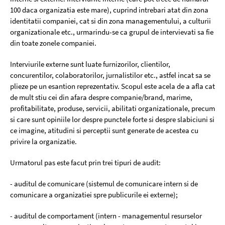
100 daca organizatia este mare), cuprind intrebari atat din zona
identitatii companiei, cat si din zona managementului, a culturii
organizationale etc., urmarindu-se ca grupul de intervievati sa fie
din toate zonele companiei.
Interviurile externe sunt luate furnizorilor, clientilor,
concurentilor, colaboratorilor, jurnalistilor etc., astfel incat sa se
plieze pe un esantion reprezentativ. Scopul este acela de a afla cat
de mult stiu cei din afara despre companie/brand, marime,
profitabilitate, produse, servicii, abilitati organizationale, precum
si care sunt opiniile lor despre punctele forte si despre slabiciuni si
ce imagine, atitudini si perceptii sunt generate de acestea cu
privire la organizatie.
Urmatorul pas este facut prin trei tipuri de audit:
- auditul de comunicare (sistemul de comunicare intern si de
comunicare a organizatiei spre publicurile ei externe);
- auditul de comportament (intern - managementul resurselor